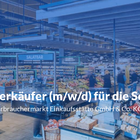
erkäufer (m/w/d) für die 
rbrauchermarkt Einkaufsstätte GmbH & Co. KG