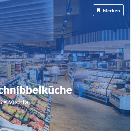
Merken
Schnibbelküche
 • Vechta