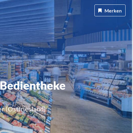
Merken
e Bedientheke
 (Ostfriesland)