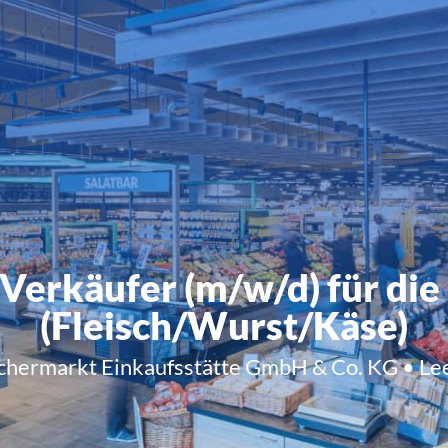
Verkäufer (m/w/d) für di
(Fleisch/Wurst/Käse)
hermarkt Einkaufsstätte GmbH & Co. KG • Leer