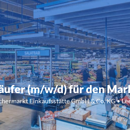
äufer (m/w/d) für den Mar
hermarkt Einkaufsstätte GmbH & Co. KG • Leer