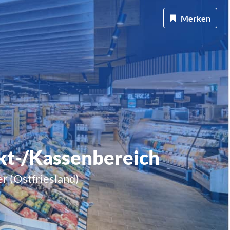
Merken
kt-/Kassenbereich
 (Ostfriesland)