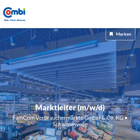
Merken
Marktleiter (m/w/d)
FamCom Verbrauchermärkte GmbH & Co. KG •
Schwanewede