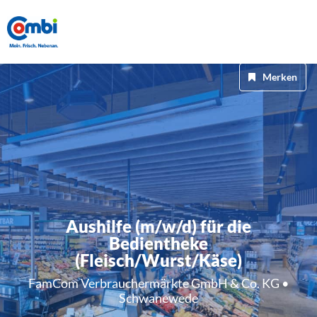
Merken
Aushilfe (m/w/d) für die
Bedientheke
(Fleisch/Wurst/Käse)
FamCom Verbrauchermärkte GmbH & Co. KG •
Schwanewede