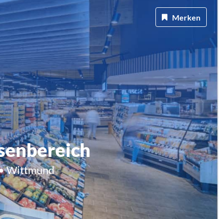
Merken
ssenbereich
 • Wittmund