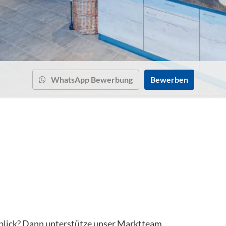
WhatsApp Bewerbung
Bewerben
rblick? Dann unterstütze unser Marktteam.