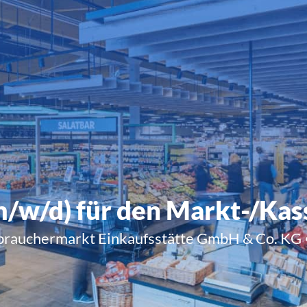
m/w/d) für den Markt-/Ka
rauchermarkt Einkaufsstätte GmbH & Co. KG